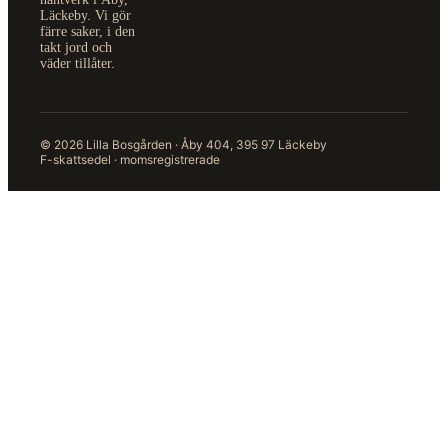
Läckeby. Vi gör
färre saker, i den
takt jord och
väder tillåter.
© 2026 Lilla Bosgården · Åby 404, 395 97 Läckeby
F-skattsedel · momsregistrerade